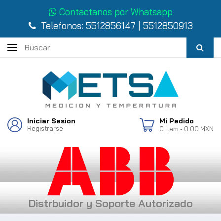
Contactanos por Whatsapp
Telefonos:
5512856147
|
5512850913
Iniciar Sesion
Mi Pedido
Registrarse
0
Item
- 0.00 MXN
Distrbuidor y Soporte Autorizado