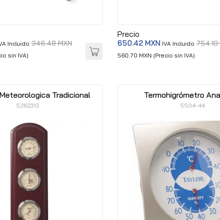
Precio
650.42 MXN
346.48 MXN
754.10
VA Incluido
IVA Incluido
io sin IVA)
560.70 MXN (Precio sin IVA)
Meteorologica Tradicional
Termohigrómetro Ana
5262313
5504-44