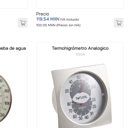
Precio
119.54 MXN
IVA Incluido
103.05 MXN (Precio sin IVA)
ueba de agua
Termohigrómetro Analogico
5504