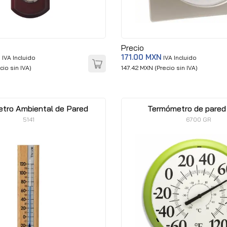
Precio
N
171.00 MXN
IVA Incluido
IVA Incluido
cio sin IVA)
147.42 MXN (Precio sin IVA)
tro Ambiental de Pared
Termómetro de pared 
5141
6700 GR