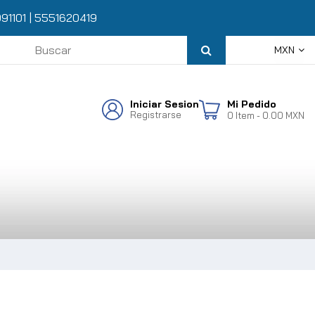
91101
|
5551620419
MXN
Iniciar Sesion
Mi Pedido
Registrarse
0
Item
- 0.00 MXN