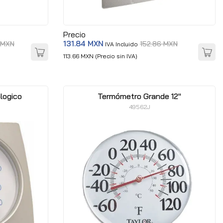
Precio
131.84 MXN
 MXN
152.86 MXN
IVA Incluido
113.66 MXN (Precio sin IVA)
logico
Termómetro Grande 12"
49562J