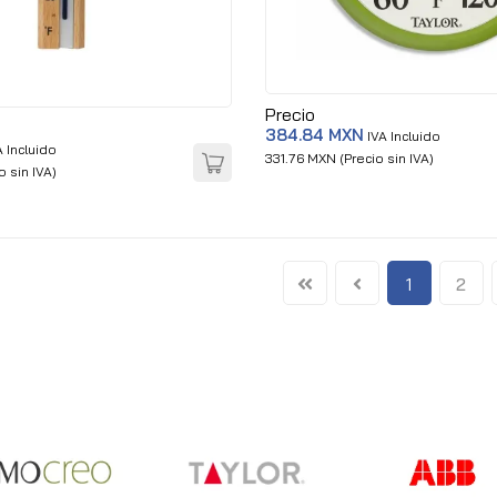
Precio
384.84 MXN
IVA Incluido
 Incluido
331.76 MXN (Precio sin IVA)
 sin IVA)
1
2