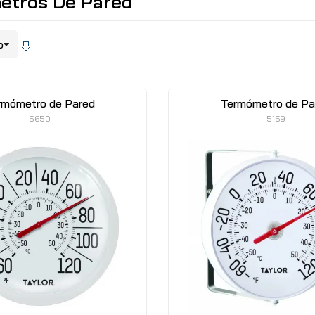
etros De Pared
rmómetro de Pared
Termómetro de Pa
5650
5159