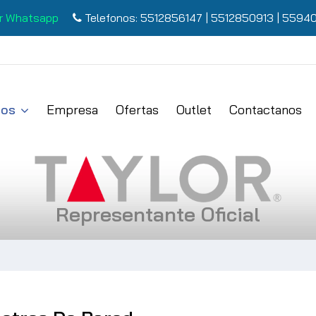
r Whatsapp
Telefonos:
5512856147
|
5512850913
|
55940
tos
Empresa
Ofertas
Outlet
Contactanos
Representante Oficial