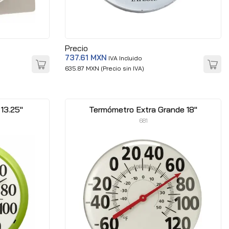
Precio
737.61 MXN
IVA Incluido
635.87 MXN (Precio sin IVA)
13.25"
Termómetro Extra Grande 18"
681