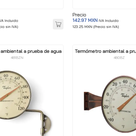
Precio
142.97 MXN
VA Incluido
IVA Incluido
io sin IVA)
123.25 MXN (Precio sin IVA)
ambiental a prueba de agua
Termómetro ambiental a pr
481BZN
480BZ