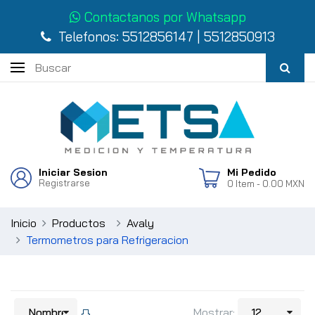
Contactanos por Whatsapp
Telefonos:
5512856147
|
5512850913
Iniciar Sesion
Mi Pedido
Registrarse
0
Item
- 0.00 MXN
Inicio
Productos
Avaly
Termometros para Refrigeracion
Mostrar: