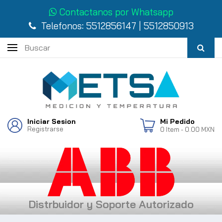
Contactanos por Whatsapp
Telefonos:
5512856147
|
5512850913
Iniciar Sesion
Mi Pedido
Registrarse
0
Item
- 0.00 MXN
Distrbuidor y Soporte Autorizado