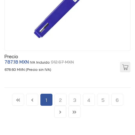
Precio
787.18 MXN
912.67 MXN
IVA Incluido
678.60 MXN (Precio sin IVA)
1
2
3
4
5
6