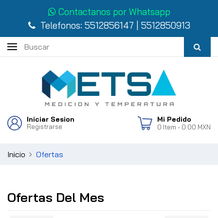
Contactanos por Whatsapp
Telefonos:
5512856147
|
5512850913
Iniciar Sesion
Mi Pedido
Registrarse
0
Item
- 0.00 MXN
Inicio
Ofertas
Ofertas Del Mes