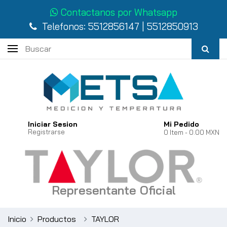
Contactanos por Whatsapp
Telefonos:
5512856147
|
5512850913
Iniciar Sesion
Mi Pedido
Registrarse
0
Item
- 0.00 MXN
Representante Oficial
Inicio
Productos
TAYLOR