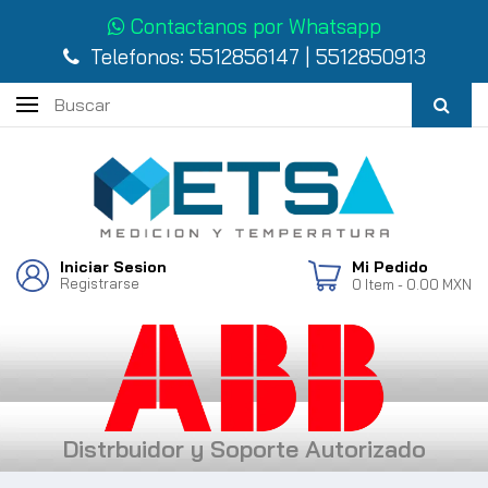
Contactanos por Whatsapp
Telefonos:
5512856147
|
5512850913
Iniciar Sesion
Mi Pedido
Registrarse
0
Item
- 0.00 MXN
Distrbuidor y Soporte Autorizado