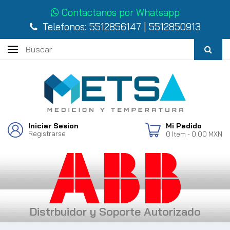
Contactanos por Whatsapp
Telefonos:
5512856147
|
5512850913
Iniciar Sesion
Mi Pedido
Registrarse
0
Item
- 0.00 MXN
Distrbuidor y Soporte Autorizado