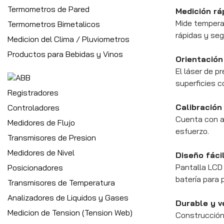
Termometros de Pared
Medición rá
Mide temperat
Termometros Bimetalicos
rápidas y se
Medicion del Clima / Pluviometros
Productos para Bebidas y Vinos
Orientación
El láser de p
superficies c
Registradores
Calibración
Controladores
Cuenta con a
Medidores de Flujo
esfuerzo.
Transmisores de Presion
Medidores de Nivel
Diseño fáci
Pantalla LCD 
Posicionadores
batería para p
Transmisores de Temperatura
Analizadores de Liquidos y Gases
Durable y v
Medicion de Tension (Tension Web)
Construcción 