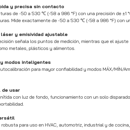
pida y precisa sin contacto
uras de -50 a 530 ℃ (-58 a 986 °F) con una precisión de ±1 °
guras. Mide exactamente de -50 a 530 ℃ (-58 a 986 °F) con u
 láser y emisividad ajustable
recisión señala los puntos de medición, mientras que el ajuste 
omo metales, plásticos y alimentos.
 y modos inteligentes
utocalibración para mayor confiabilidad y modos MÁX/MÍN/Amb
l de usar
nítida con luz de fondo, funcionamiento con un solo disparad
ortabilidad.
ersátil
robusta para uso en HVAC, automotriz, industrial y de cocina,