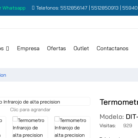
r Whatsapp
Telefonos:
5512856147
|
5512850913
|
55940
os
Empresa
Ofertas
Outlet
Contactanos
ion
Termometro
Clic para agrandar
Modelo:
DIT
Visitas:
929