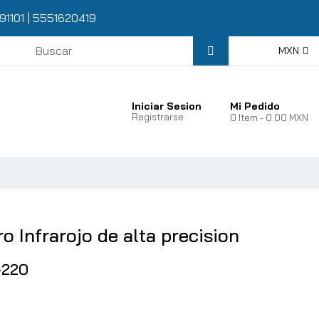
91101
|
5551620419
MXN
Iniciar Sesion
Mi Pedido
Registrarse
0
Item
- 0.00 MXN
 Infrarojo de alta precision
-220